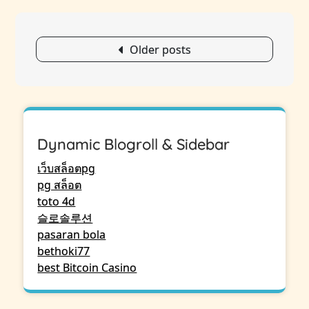
Posts
Older posts
navigation
Dynamic Blogroll & Sidebar
เว็บสล็อตpg
pg สล็อต
toto 4d
슬로솔루션
pasaran bola
bethoki77
best Bitcoin Casino