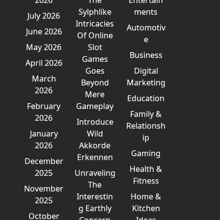
2026
The
Entertain
Sylphlike
ments
July 2026
Intricacies
Automotiv
June 2026
Of Online
e
May 2026
Slot
Business
Games
April 2026
Goes
Digital
March
Beyond
Marketing
2026
Mere
Education
February
Gameplay
Family &
2026
Introduce
Relationsh
January
Wild
ip
2026
Akkorde
Gaming
Erkennen
December
Health &
2025
Unraveling
Fitness
The
November
Interestin
Home &
2025
g Earthly
Kitchen
October