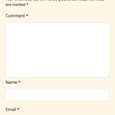
are marked
*
Comment
*
Name
*
Email
*