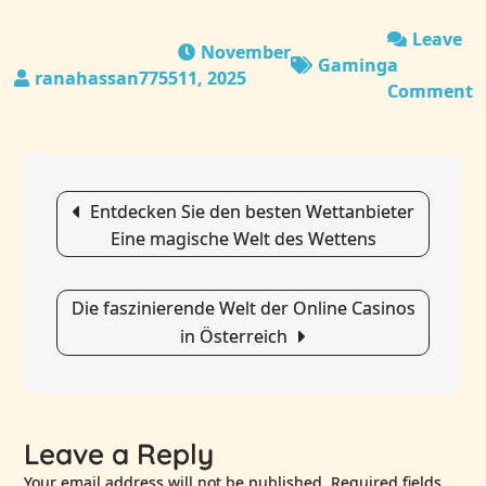
Leave
November
Gaming
a
11, 2025
Comment
o
B
S
s
Post
O
Entdecken Sie den besten Wettanbieter
navigation
C
Eine magische Welt des Wettens
Ö
B
S
Die faszinierende Welt der Online Casinos
s
in Österreich
O
C
Ö
Leave a Reply
Your email address will not be published.
Required fields