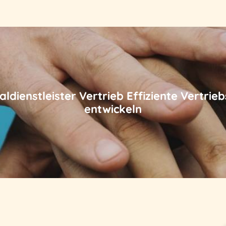
ldienstleister Vertrieb Effiziente Vertri
entwickeln