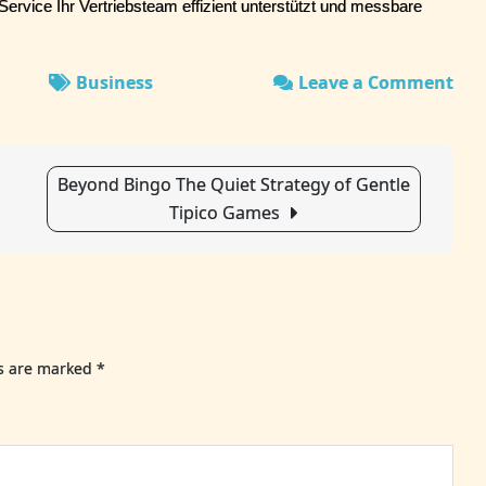
rvice Ihr Vertriebsteam effizient unterstützt und messbare 
Business
Leave a Comment
on
Per
Ver
Effi
Beyond Bingo The Quiet Strategy of Gentle
Ver
Tipico Games
ent
ds are marked
*