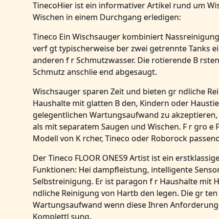
TinecoHier ist ein informativer Artikel rund um 
Wischen in einem Durchgang erledigen:
Tineco Ein Wischsauger kombiniert Nassreinigun
verf gt typischerweise ber zwei getrennte Tanks e
anderen f r Schmutzwasser. Die rotierende B rste
Schmutz anschlie end abgesaugt.
Wischsauger sparen Zeit und bieten gr ndliche Re
Haushalte mit glatten B den, Kindern oder Haustie
gelegentlichen Wartungsaufwand zu akzeptieren, 
als mit separatem Saugen und Wischen. F r gro e 
Modell von K rcher, Tineco oder Roborock passend
Der Tineco FLOOR ONES9 Artist ist ein erstklass
Funktionen: Hei dampfleistung, intelligente Sen
Selbstreinigung. Er ist paragon f r Haushalte mit H
ndliche Reinigung von Hartb den legen. Die gr ten
Wartungsaufwand wenn diese Ihren Anforderunge
Komplettl sung.