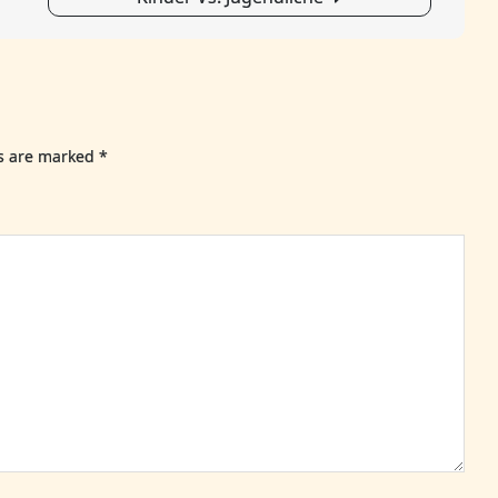
Pro
Int
Nas
Un
Tro
ds are marked
*