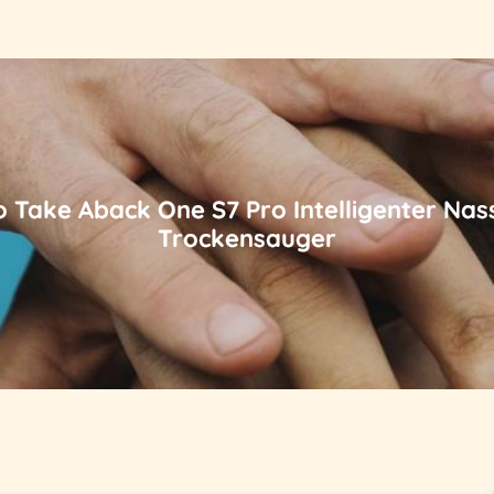
o Take Aback One S7 Pro Intelligenter Nas
Trockensauger