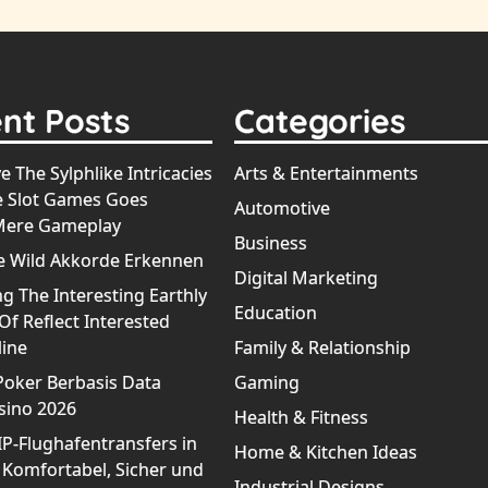
nt Posts
Categories
e The Sylphlike Intricacies
Arts & Entertainments
e Slot Games Goes
Automotive
Mere Gameplay
Business
e Wild Akkorde Erkennen
Digital Marketing
g The Interesting Earthly
Education
f Reflect Interested
line
Family & Relationship
Poker Berbasis Data
Gaming
sino 2026
Health & Fitness
IP-Flughafentransfers in
Home & Kitchen Ideas
 Komfortabel, Sicher und
Industrial Designs