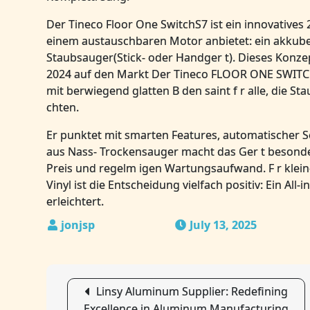
Der Tineco Floor One SwitchS7 ist ein innovatives 2
einem austauschbaren Motor anbietet: ein akkub
Staubsauger(Stick- oder Handger t). Dieses Konze
2024 auf den Markt Der Tineco FLOOR ONE SWITCH S
mit berwiegend glatten B den saint f r alle, die 
chten.
Er punktet mit smarten Features, automatischer S
aus Nass- Trockensauger macht das Ger t besonde
Preis und regelm igen Wartungsaufwand. F r klein
Vinyl ist die Entscheidung vielfach positiv: Ein All
erleichtert.
July 13, 2025
Post
Linsy Aluminum Supplier: Redefining
Excellence in Aluminum Manufacturing