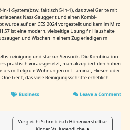
-in-1-System(bzw. faktisch 5-in-1), das zwei Ger te mit
etriebenes Nass-Saugger t und einen Kombi-
pt wurde auf der CES 2024 vorgestellt und kam im M rz
7 ist eine modern, vielseitige L sung f r Haushalte
Staubsaugen und Wischen in einem Zug erledigen m
elbstreinigung und starker Sensorik. Die Kombination
rs praktisch vorausgesetzt, man akzeptiert den hohen
e bis mittelgro e Wohnungen mit Laminat, Fliesen oder
-in-One Ger t, das viele Reinigungsschritte erheblich
Business
Leave a Comment
on
Tin
Tak
Aba
Vergleich: Schreibtisch Höhenverstellbar
On
Kinder Vs. Jugendliche
S7