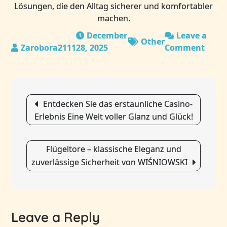
Lösungen, die den Alltag sicherer und komfortabler
machen.
December
Leave a
Other
28, 2025
Comment
on
Türe
–
mode
Post
Desi
Entdecken Sie das erstaunliche Casino-
navigation
und
Erlebnis Eine Welt voller Glanz und Glück!
zuver
Siche
von
Flügeltore – klassische Eleganz und
WIŚN
zuverlässige Sicherheit von WIŚNIOWSKI
Leave a Reply