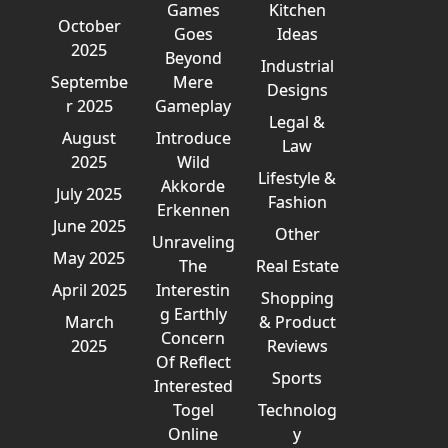
Games
Kitchen
October
Goes
Ideas
2025
Beyond
Industrial
Septembe
Mere
Designs
r 2025
Gameplay
Legal &
August
Introduce
Law
2025
Wild
Lifestyle &
Akkorde
July 2025
Fashion
Erkennen
June 2025
Other
Unraveling
May 2025
The
Real Estate
April 2025
Interestin
Shopping
g Earthly
March
& Product
Concern
2025
Reviews
Of Reflect
Sports
Interested
Togel
Technolog
Online
y