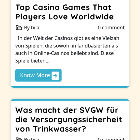
Top Casino Games That
Players Love Worldwide
By bilal
0 comment
In der Welt der Casinos gibt es eine Vielzahl
von Spielen, die sowohl in landbasierten als
auch in Online-Casinos beliebt sind. Diese
Spiele bieten…
Know More
Was macht der SVGW für
die Versorgungssicherheit
von Trinkwasser?
By bilal
0 comment