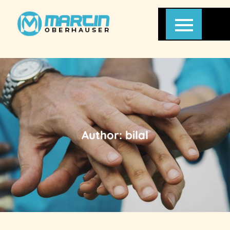
Skip
to
content
Author:
bilal