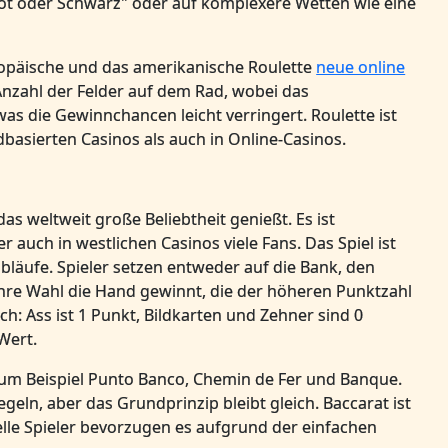
Rot oder Schwarz" oder auf komplexere Wetten wie eine
ropäische und das amerikanische Roulette
neue online
Anzahl der Felder auf dem Rad, wobei das
was die Gewinnchancen leicht verringert. Roulette ist
ndbasierten Casinos als auch in Online-Casinos.
das weltweit große Beliebtheit genießt. Es ist
 auch in westlichen Casinos viele Fans. Das Spiel ist
abläufe. Spieler setzen entweder auf die Bank, den
ihre Wahl die Hand gewinnt, die der höheren Punktzahl
ch: Ass ist 1 Punkt, Bildkarten und Zehner sind 0
Wert.
 zum Beispiel Punto Banco, Chemin de Fer und Banque.
egeln, aber das Grundprinzip bleibt gleich. Baccarat ist
nelle Spieler bevorzugen es aufgrund der einfachen