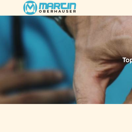
Skip
to
content
To