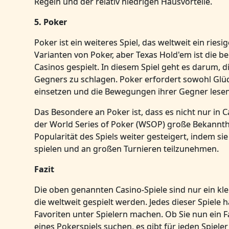
Regeln und der relativ niedrigen Hausvorteile.
5. Poker
Poker ist ein weiteres Spiel, das weltweit ein ries
Varianten von Poker, aber Texas Hold'em ist die b
Casinos gespielt. In diesem Spiel geht es darum, 
Gegners zu schlagen. Poker erfordert sowohl Glück
einsetzen und die Bewegungen ihrer Gegner lese
Das Besondere an Poker ist, dass es nicht nur in 
der World Series of Poker (WSOP) große Bekannthe
Popularität des Spiels weiter gesteigert, indem s
spielen und an großen Turnieren teilzunehmen.
Fazit
Die oben genannten Casino-Spiele sind nur ein kle
die weltweit gespielt werden. Jedes dieser Spiele 
Favoriten unter Spielern machen. Ob Sie nun ein
eines Pokerspiels suchen, es gibt für jeden Spieler 