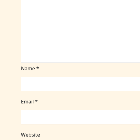
Name
*
Email
*
Website