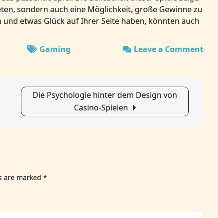
ieten, sondern auch eine Möglichkeit, große Gewinne zu
n und etwas Glück auf Ihrer Seite haben, könnten auch
Gaming
Leave a Comment
on
Top
Cas
Ga
Die Psychologie hinter dem Design von
Tha
Casino-Spielen
Pla
Lov
Wor
ds are marked
*