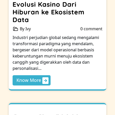
Evolusi Kasino Dari
Hiburan ke Ekosistem
Data
By Ivy
0 comment
Industri perjudian global sedang mengalami
transformasi paradigma yang mendalam,
bergeser dari model operasional berbasis
keberuntungan murni menuju ekosistem
canggih yang digerakkan oleh data dan
personalisasi…
Know More