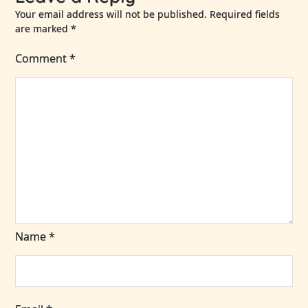
Your email address will not be published.
Required fields
are marked
*
Comment
*
Name
*