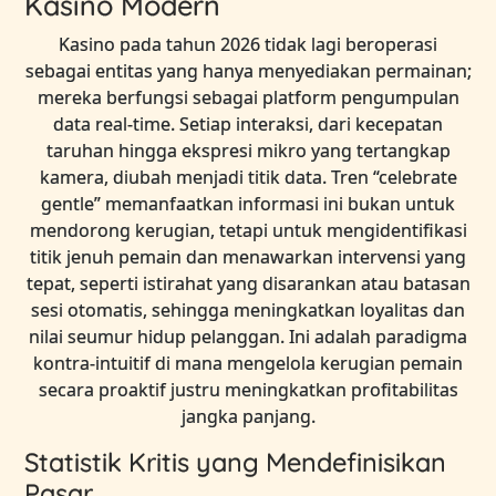
Kasino Modern
Kasino pada tahun 2026 tidak lagi beroperasi
sebagai entitas yang hanya menyediakan permainan;
mereka berfungsi sebagai platform pengumpulan
data real-time. Setiap interaksi, dari kecepatan
taruhan hingga ekspresi mikro yang tertangkap
kamera, diubah menjadi titik data. Tren “celebrate
gentle” memanfaatkan informasi ini bukan untuk
mendorong kerugian, tetapi untuk mengidentifikasi
titik jenuh pemain dan menawarkan intervensi yang
tepat, seperti istirahat yang disarankan atau batasan
sesi otomatis, sehingga meningkatkan loyalitas dan
nilai seumur hidup pelanggan. Ini adalah paradigma
kontra-intuitif di mana mengelola kerugian pemain
secara proaktif justru meningkatkan profitabilitas
jangka panjang.
Statistik Kritis yang Mendefinisikan
Pasar