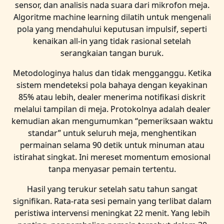
sensor, dan analisis nada suara dari mikrofon meja.
Algoritme machine learning dilatih untuk mengenali
pola yang mendahului keputusan impulsif, seperti
kenaikan all-in yang tidak rasional setelah
serangkaian tangan buruk.
Metodologinya halus dan tidak mengganggu. Ketika
sistem mendeteksi pola bahaya dengan keyakinan
85% atau lebih, dealer menerima notifikasi diskrit
melalui tampilan di meja. Protokolnya adalah dealer
kemudian akan mengumumkan “pemeriksaan waktu
standar” untuk seluruh meja, menghentikan
permainan selama 90 detik untuk minuman atau
istirahat singkat. Ini mereset momentum emosional
tanpa menyasar pemain tertentu.
Hasil yang terukur setelah satu tahun sangat
signifikan. Rata-rata sesi pemain yang terlibat dalam
peristiwa intervensi meningkat 22 menit. Yang lebih