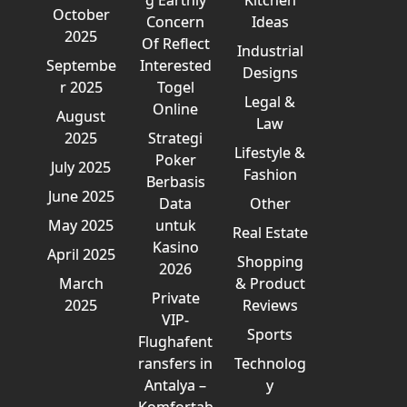
g Earthly
Kitchen
October
Concern
Ideas
2025
Of Reflect
Industrial
Septembe
Interested
Designs
r 2025
Togel
Legal &
Online
August
Law
2025
Strategi
Lifestyle &
Poker
July 2025
Fashion
Berbasis
June 2025
Data
Other
May 2025
untuk
Real Estate
Kasino
April 2025
Shopping
2026
March
& Product
Private
2025
Reviews
VIP-
Sports
Flughafent
ransfers in
Technolog
Antalya –
y