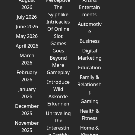
August
Perceptive
Arts &
2026
The
Entertain
Sylphlike
ments
July 2026
Intricacies
Automotiv
June 2026
Of Online
e
May 2026
Slot
Business
Games
April 2026
Goes
Digital
March
Beyond
Marketing
2026
Mere
Education
February
Gameplay
Family &
2026
Introduce
Relationsh
January
Wild
ip
2026
Akkorde
Gaming
Erkennen
December
Health &
2025
Unraveling
Fitness
The
November
Interestin
Home &
2025