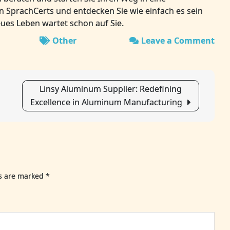
n SprachCerts und entdecken Sie wie einfach es sein
eues Leben wartet schon auf Sie.
Other
Leave a Comment
on
Deu
ler
wa
Linsy Aluminum Supplier: Redefining
ges
Excellence in Aluminum Manufacturing
–
Zert
onl
kau
un
dur
ds are marked
*